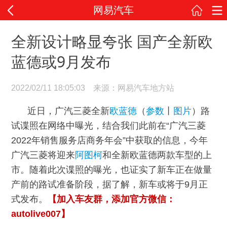
网易汽车
全新设计略显夸张 国产全新欧
蓝德或9月发布
2022/02/11 18:05:03 来源：网易汽车地方站
近日，广汽三菱全新
欧蓝德
（
参数
丨
图片
）路
试谍照在网络中曝光，结合我们此前在“广汽三菱
2022年销售服务店商务年会”中获取的信息，今年
广汽三菱将迎来
阿图柯
和全新欧蓝德两款车型的上
市。随着此次谍照的曝光，也证实了新车正在做量
产前的路试准备阶段，据了解，新车或将于9月正
式发布。
【加入车友群，添加官方微信：
autolive007】