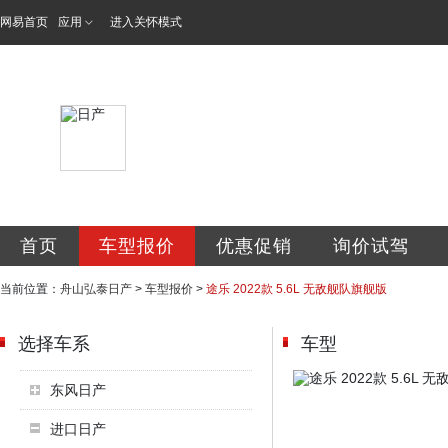
网易首页
应用
进入关怀模式
舟山翔锐弘汽车销
首页
车型报价
优惠促销
询价试驾
当前位置：
舟山弘泰日产
>
车型报价
>
途乐 2022款 5.6L 无敌舰队旗舰版
选择车系
车型
东风日产
进口日产