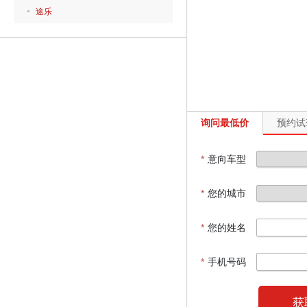
途乐
询问最低价
预约试
*
意向车型
*
您的城市
*
您的姓名
*
手机号码
获