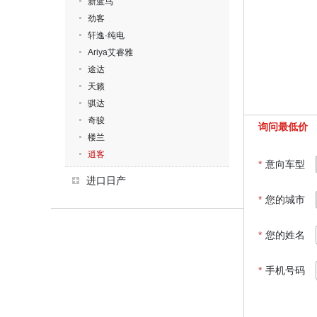
新蓝鸟
劲客
轩逸·纯电
Ariya艾睿雅
途达
天籁
骐达
奇骏
询问最低价
楼兰
逍客
*
意向车型
进口日产
*
您的城市
*
您的姓名
*
手机号码