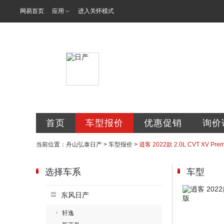
网易首页
应用
进入关怀模式
舟山翔锐弘汽
首页
车型报价
优惠促销
询价
当前位置：
舟山弘泰日产
>
车型报价
>
逍客 2022款 2.0L CVT XV P
选择车系
车型
东风日产
轩逸