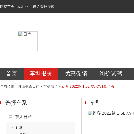
网易首页
应用
进入关怀模式
舟山翔锐弘汽车销
首页
车型报价
优惠促销
询价试驾
当前位置：
舟山弘泰日产
>
车型报价
>
劲客 2022款 1.5L XV CVT豪华版
选择车系
车型
东风日产
轩逸