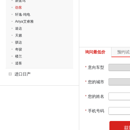
新蓝鸟
劲客
轩逸·纯电
Ariya艾睿雅
途达
天籁
骐达
奇骏
询问最低价
预约试
楼兰
逍客
*
意向车型
进口日产
*
您的城市
*
您的姓名
*
手机号码
获