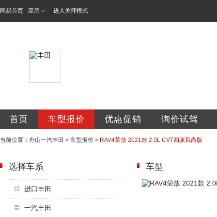
网易首页
应用
进入关怀模式
舟山中升丰田汽车
首页
车型报价
优惠促销
询价试驾
当前位置：
舟山一汽丰田
>
车型报价
>
RAV4荣放 2021款 2.0L CVT四驱风尚版
选择车系
车型
进口丰田
一汽丰田