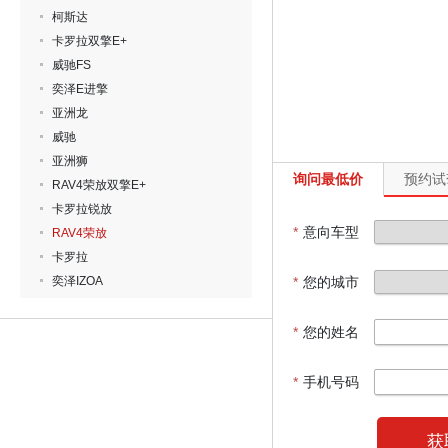
柯斯达
卡罗拉双擎E+
威驰FS
奕泽E进擎
亚洲龙
威驰
亚洲狮
询问最低价
预约试
RAV4荣放双擎E+
卡罗拉锐放
*
意向车型
RAV4荣放
卡罗拉
奕泽IZOA
*
您的城市
*
您的姓名
*
手机号码
获