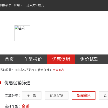
网易首页
应用
进入关怀模式
舟山市弘光汽车销
首页
车型报价
优惠促销
询价试驾
当前位置：
舟山市弘光汽车
>
优惠促销
>
文章列表
优惠促销筛选
文章分类：
全   部
优惠促销
新闻资讯
活 
选择车型：
全 部